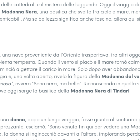
à delle cattedrali e il mistero delle leggende. Oggi il viaggio 
la Madonna Nera
, una basilica che svetta tra cielo e mare, men
nticabili. Ma se bellezza significa anche fascino, allora qui si
, una nave proveniente dall’Oriente trasportava, tra altri ogge
iolenta tempesta. Quando il vento si placò e il mare tornò calm
cominciò a gettare il carico in mare. Solo dopo aver abbandona
Madonna dal volt
gia e, una volta aperto, rivelò la figura della
rmosa”
, ovvero “Sono nera, ma bella”. Riconoscendo in quella st
Madonna Nera di Tindari
ove oggi sorge la basilica della
.
donna
e una
, dopo un lungo viaggio, fosse giunta al santuario 
sprezzante, esclamò: “Sono venuta fin qui per vedere una Mad
a, la donna si inginocchiò davanti all’altare, implorando perd