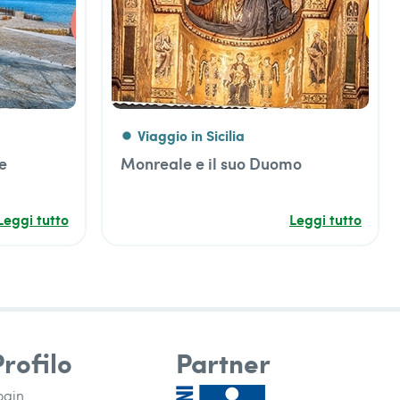
Viaggio in Sicilia
fiber_manual_record
 e
Monreale e il suo Duomo
Leggi tutto
Leggi tutto
Profilo
Partner
ogin