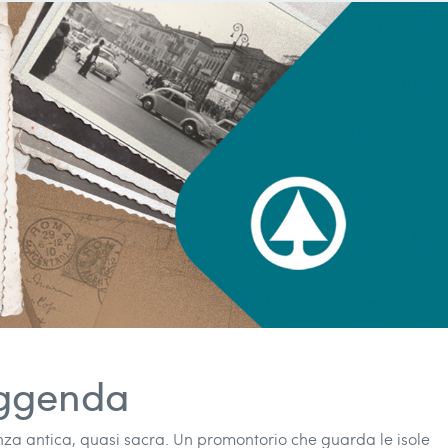
leggenda
ganza antica, quasi sacra. Un promontorio che guarda le isole