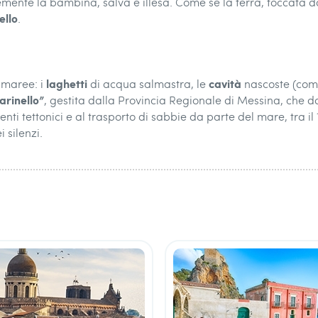
nte la bambina, salva e illesa. Come se la terra, toccata dall
ello
.
laghetti
cavità
 maree: i
di acqua salmastra, le
nascoste (come
arinello”
, gestita dalla Provincia Regionale di Messina, che d
nti tettonici e al trasporto di sabbie da parte del mare, tra il
 silenzi.