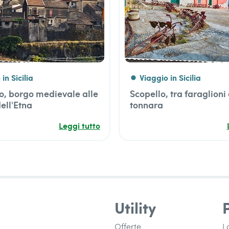
in Sicilia
Viaggio in Sicilia
fiber_manual_record
, borgo medievale alle
Scopello, tra faraglioni
ell'Etna
tonnara
Leggi tutto
Utility
Offerte
L