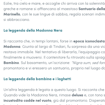
Eolie, tra cielo e mare, e accoglie chi arriva con la solennit
Santuario del
greche e romane si affiancano al maestoso
Marinello
, con le sue lingue di sabbia, regala scenari indime
si abbracciano.
La leggenda della Madonna Nera
epoca iconoclasta
Si racconta che, in tempi lontani, forse in
Madonna
. Giunta al largo di Tindari, fu sorpresa da una v
restava immobile. Nel tentativo di liberarla, l’equipaggio 
finalmente a muoversi. Il contenitore fu ritrovato sulla spiag
Bambino
. Sul basamento, un’iscrizione:
“Nigra sum, sed fo
promontorio e vi eressero un santuario, proprio nel luogo d
La leggenda della bambina e i laghetti
Un'altra leggenda è legata a questo luogo. Si racconta ch
delusa
Quando vide la Madonna Nera, rimase
e, con tono 
incustodita cadde nel vuoto
, giù dal promontorio. Disperat