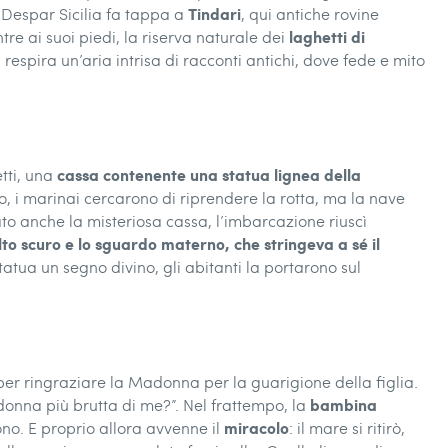
Tindari
di Despar Sicilia fa tappa a
, qui antiche rovine
laghetti di
tre ai suoi piedi, la riserva naturale dei
 respira un’aria intrisa di racconti antichi, dove fede e mito
cassa contenente una statua lignea della
tti, una
o, i marinai cercarono di riprendere la rotta, ma la nave
to anche la misteriosa cassa, l’imbarcazione riuscì
o scuro e lo sguardo materno, che stringeva a sé il
atua un segno divino, gli abitanti la portarono sul
per ringraziare la Madonna per la guarigione della figlia.
bambina
onna più brutta di me?”. Nel frattempo, la
miracolo
ono. E proprio allora avvenne il
: il mare si ritirò,