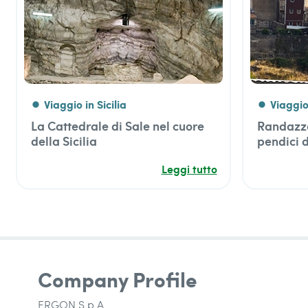
Viaggio in Sicilia
Viaggio 
fiber_manual_record
fiber_manual_record
La Cattedrale di Sale nel cuore
Randazzo
della Sicilia
pendici d
Leggi tutto
Company Profile
ERGON S.p.A