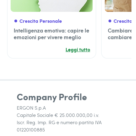
Crescita Personale
Crescita 
fiber_manual_record
fiber_manual_record
Intelligenza emotiva: capire le
Cambiare s
emozioni per vivere meglio
cambiare u
rompere la 
Leggi tutto
meglio
Company Profile
ERGON S.p.A
Capitale Sociale € 25.000.000,00 i.v.
Iscr. Reg. Imp. RG e numero partita IVA
01220100885