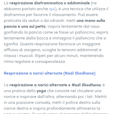
respirazione diaframmatica o addominale
La
(ne
abbiamo parlato anche
qui
), è una tecnica che utilizza il
diaframma per favorire il rilassamento. Può essere
una mano sulla
praticata da seduti o da sdraiati: metti
pancia e una sul petto
; inspira lentamente dal naso
gonfiando la pancia come se fosse un palloncino; espira
lentamente dalla bocca e immagina il palloncino che si
sgonfia. Questa respirazione favorisce un maggiore
afflusso di ossigeno, scioglie le tensioni addominali e
rilassa i muscoli. Ripeti per alcuni minuti, mantenendo
ritmo regolare e consapevolezza.
Respirazione a narici alternate (Nadi Shodhana)
respirazione a narici alternate o
Nadi Shodhana
La
, è
yoga
una pratica dello
che consiste nel chiudere una
narice e inspirare dall’altra, alternando poi i lati. Mettiti
in una posizione comoda, metti il pollice destro sulla
narice destra e inspira profondamente attraverso la
narice sinistra. Quando arrivi al massimo dell'inalazione,