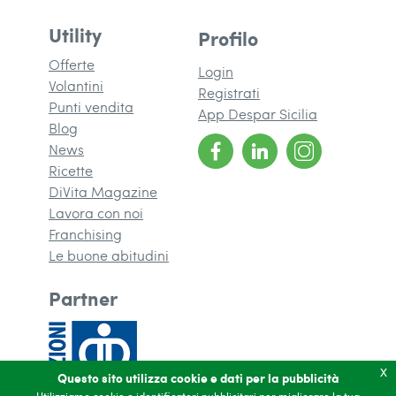
Utility
Profilo
Offerte
Login
Volantini
Registrati
Punti vendita
App Despar Sicilia
Blog
News
Ricette
DiVita Magazine
(si apre in una nuova finestra)
Lavora con noi
Franchising
(si apre in una nuova finestra)
Le buone abitudini
Partner
x
Questo sito utilizza cookie e dati per la pubblicità