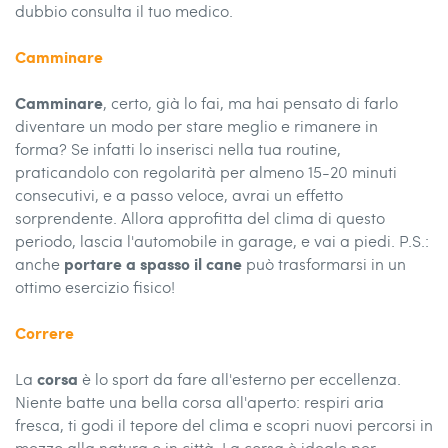
dubbio consulta il tuo medico.
Camminare
Camminare
, certo, già lo fai, ma hai pensato di farlo
diventare un modo per stare meglio e rimanere in
forma? Se infatti lo inserisci nella tua routine,
praticandolo con regolarità per almeno 15-20 minuti
consecutivi, e a passo veloce, avrai un effetto
sorprendente. Allora approfitta del clima di questo
periodo, lascia l'automobile in garage, e vai a piedi. P.S.:
portare a spasso il cane
anche
può trasformarsi in un
ottimo esercizio fisico!
Correre
corsa
La
è lo sport da fare all'esterno per eccellenza.
Niente batte una bella corsa all'aperto: respiri aria
fresca, ti godi il tepore del clima e scopri nuovi percorsi in
mezzo alla natura o in città. La corsa è ideale per