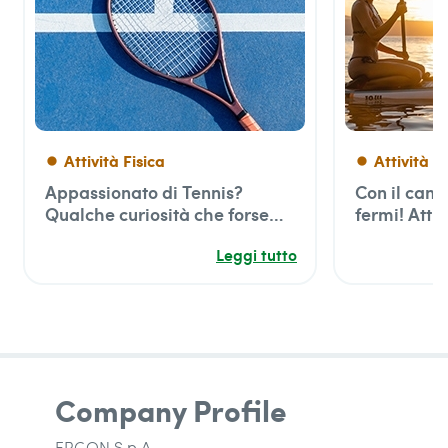
Attività Fisica
Attività F
fiber_manual_record
fiber_manual_record
Appassionato di Tennis?
Con il cane
Qualche curiosità che forse
fermi! Attiv
non sai
insieme al 
Leggi tutto
zampe
Company Profile
ERGON S.p.A