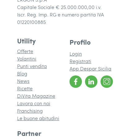
Capitale Sociale € 25.000.000,00 i.v.
Iscr. Reg. Imp. RG e numero partita IVA
01220100885
Utility
Profilo
Offerte
Login
Volantini
Registrati
Punti vendita
App Despar Sicilia
Blog
News
Ricette
DiVita Magazine
(si apre in una nuova finestra)
Lavora con noi
Franchising
(si apre in una nuova finestra)
Le buone abitudini
Partner