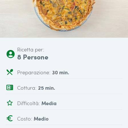
Ricetta per:
account_circle
8 Persone
local_dining
Preparazione:
30 min.
microwave
Cottura:
25 min.
star_outline
Difficoltà:
Media
euro
Costo:
Medio