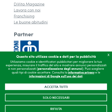
DiVita Magazine
(si apre in una nuova finestra)
Lavora con noi
Franchising
(si apre in una nuova finestra)
Le buone abitudini
Partner
x
Questo sito utilizza cookie e dati per la pubblicità
Utilizziamo cookie e identificatori pubblicitari per migliorare la tua
esperienza, misurare il traffico del sito e mostrare annunci personalizzati
e non personalizzati (
personalizzazione degli annunci
). Puoi scegliere
quali tipi di cookie accettare. Consulta la
informativa privacy
e le
informazioni di Google sull'uso dei dati
.
Copyright 2026
Contatti
ACCETTA TUTTI
Privacy
Accessibilità
SOLO NECESSARI
(si apre in una nuo
Gestisci cookie
Area riservata
RIFIUTA