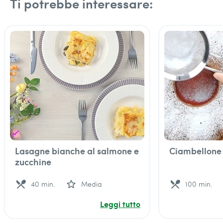
Ti potrebbe interessare:
Lasagne bianche al salmone e
Ciambellone
zucchine
local_dining
star_outline
local_dining
40 min.
Media
100 min.
Leggi tutto