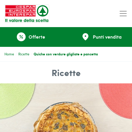
place
Offerte
Punti vendita
percent
Quiche con verdure gligliate e pancetta
Home
Ricette
Ricette