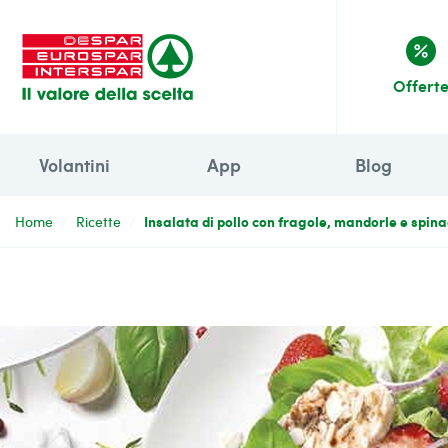
percent
Offert
Volantini
App
Blog
Insalata di pollo con fragole, mandorle e spinac
Home
Ricette