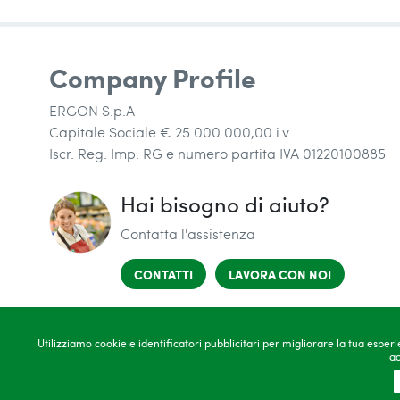
Company Profile
ERGON S.p.A
Capitale Sociale € 25.000.000,00 i.v.
Iscr. Reg. Imp. RG e numero partita IVA 01220100885
Hai bisogno di aiuto?
Contatta l'assistenza
(SI APRE IN UNA NUOVA FINESTRA)
(SI APRE I
CONTATTI
LAVORA CON NOI
Utilizziamo cookie e identificatori pubblicitari per migliorare la tua esper
ac
Copyright 2026
C