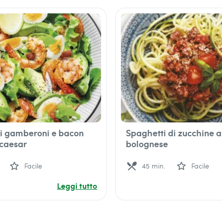
di gamberoni e bacon
Spaghetti di zucchine a
 caesar
bolognese
star_outline
local_dining
star_outline
Facile
45 min.
Facile
Leggi tutto