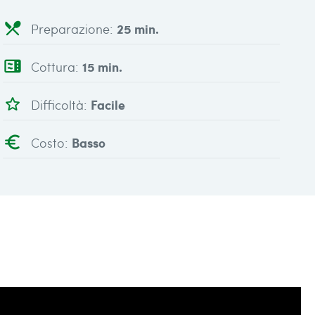
local_dining
Preparazione:
25 min.
microwave
Cottura:
15 min.
star_outline
Difficoltà:
Facile
euro
Costo:
Basso