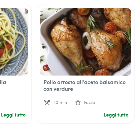
lla
Pollo arrosto all'aceto balsamico
con verdure
local_dining
star_outline
40 min.
Facile
Leggi tutto
Leggi tutto