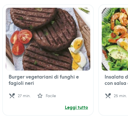
Burger vegetariani di funghi e
Insalata 
fagioli neri
con salsa
local_dining
star_outline
local_dining
27 min.
Facile
25 min.
Leggi tutto