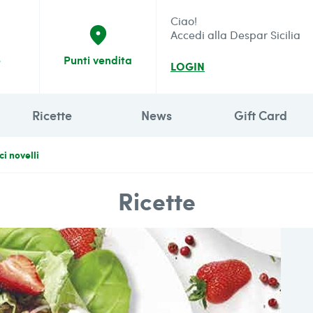
Ciao!
place
Accedi alla Despar Sicilia
e
Punti vendita
LOGIN
Ricette
News
Gift Card
i novelli
Ricette