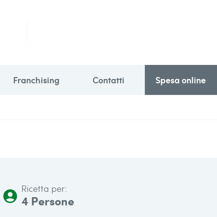
Franchising
Contatti
Spesa online
Ricetta per:
account_circle
4 Persone