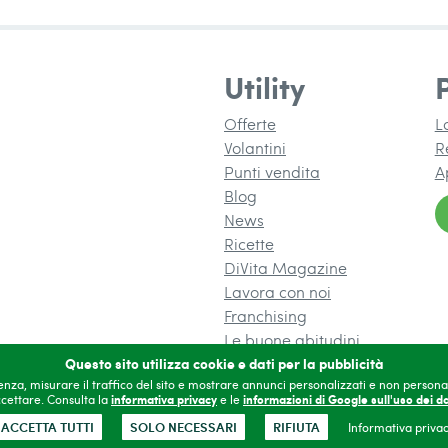
Utility
Offerte
L
Volantini
R
Punti vendita
A
Blog
News
Ricette
DiVita Magazine
(si apre in una 
Lavora con noi
N UNA NUOVA FINESTRA)
Franchising
(si apre in 
Le buone abitudini
Questo sito utilizza cookie e dati per la pubblicità
ienza, misurare il traffico del sito e mostrare annunci personalizzati e non personal
cettare. Consulta la
informativa privacy
e le
informazioni di Google sull'uso dei da
ontatti
Privacy
Accessibilità
Gestisci cookie
Area
ACCETTA TUTTI
SOLO NECESSARI
RIFIUTA
Informativa priva