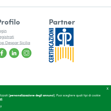
Profilo
Partner
ogin
egistrati
pp Despar Sicilia
nuova finestra)
una nuova finestra)
x
izzati (
personalizzazione degli annunci
). Puoi scegliere quali tipi di cookie
ti
.
(si apre in una nuova finestra)
(si apre in una nuova finestra)
 riservata
Credits
(si apre in una nuova finestra)
cy