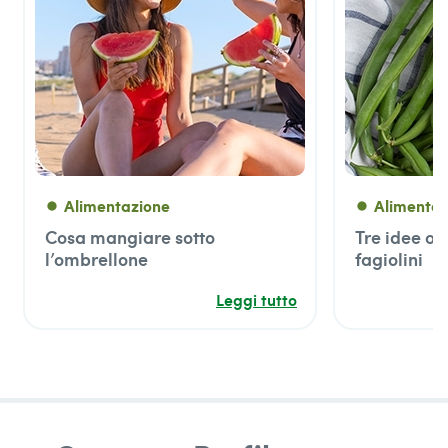
Alimentazione
Alimentaz
fiber_manual_record
fiber_manual_record
Cosa mangiare sotto
Tre idee ori
l’ombrellone
fagiolini
Leggi tutto