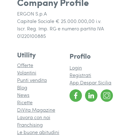
Company Profile
ERGON S.p.A
Capitale Sociale € 25.000.000,00 i.v.
Iscr. Reg. Imp. RG e numero partita IVA
01220100885
Utility
Profilo
Offerte
Login
Volantini
Registrati
Punti vendita
App Despar Sicilia
Blog
News
Ricette
DiVita Magazine
(si apre in una nuova finestra)
Lavora con noi
Franchising
(si apre in una nuova finestra)
Le buone abitudini