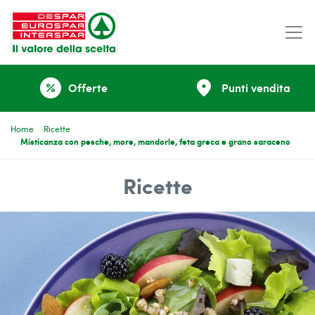
place
Offerte
Punti vendita
percent
Home
Ricette
Misticanza con pesche, more, mandorle, feta greca e grano saraceno
Ricette