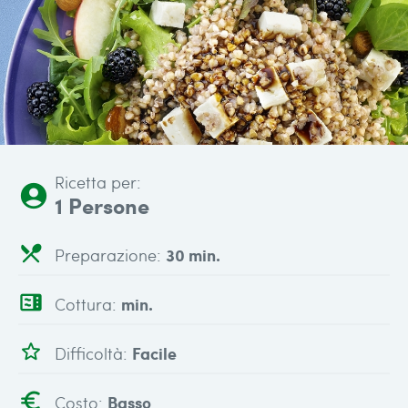
Ricetta per:
account_circle
1 Persone
local_dining
Preparazione:
30 min.
microwave
Cottura:
min.
star_outline
Difficoltà:
Facile
euro
Costo:
Basso