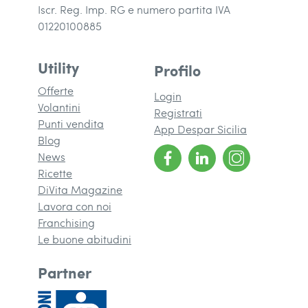
Iscr. Reg. Imp. RG e numero partita IVA
01220100885
Utility
Profilo
Offerte
Login
Volantini
Registrati
Punti vendita
App Despar Sicilia
Blog
News
Ricette
DiVita Magazine
(si apre in una nuova finestra)
Lavora con noi
Franchising
(si apre in una nuova finestra)
Le buone abitudini
Partner