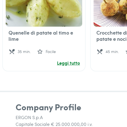
Quenelle di patate al timo e
Crocchette d
lime
patate e noci
local_dining
star_outline
local_dining
star
35 min.
Facile
45 min.
Leggi tutto
Company Profile
ERGON S.p.A
Capitale Sociale € 25.000.000,00 i.v.