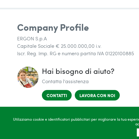
Company Profile
ERGON S.p.A
Capitale Sociale € 25.000.000,00 i.v.
Iscr. Reg. Imp. RG e numero partita IVA 01220100885
Hai bisogno di aiuto?
Contatta l'assistenza
(SI APRE IN UNA NUOVA FINESTRA)
(SI APRE I
CONTATTI
LAVORA CON NOI
Utilizziamo cookie e identificatori pubblicitari per migliorare la tua esper
ac
Copyright 2026
C