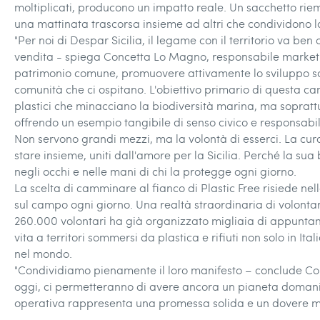
moltiplicati, producono un impatto reale. Un sacchetto riemp
una mattinata trascorsa insieme ad altri che condividono lo 
"Per noi di Despar Sicilia, il legame con il territorio va be
vendita - spiega Concetta Lo Magno, responsabile marketin
patrimonio comune, promuovere attivamente lo sviluppo sos
comunità che ci ospitano. L'obiettivo primario di questa cam
plastici che minacciano la biodiversità marina, ma soprattut
offrendo un esempio tangibile di senso civico e responsabil
Non servono grandi mezzi, ma la volontà di esserci. La cura
stare insieme, uniti dall'amore per la Sicilia. Perché la sua
negli occhi e nelle mani di chi la protegge ogni giorno.
La scelta di camminare al fianco di Plastic Free risiede n
sul campo ogni giorno. Una realtà straordinaria di volontar
260.000 volontari ha già organizzato migliaia di appunta
vita a territori sommersi da plastica e rifiuti non solo in I
nel mondo.
"Condividiamo pienamente il loro manifesto – conclude C
oggi, ci permetteranno di avere ancora un pianeta domani. Un
operativa rappresenta una promessa solida e un dovere moral