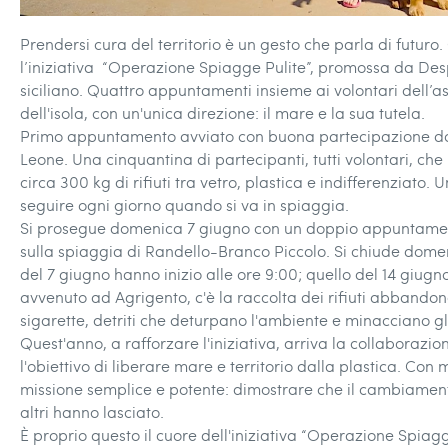
Prendersi cura del territorio è un gesto che parla di futuro
l’iniziativa “Operazione Spiagge Pulite”, promossa da Despar
siciliano. Quattro appuntamenti insieme ai volontari dell’a
dell'isola, con un'unica direzione: il mare e la sua tutela.
Primo appuntamento avviato con buona partecipazione do
Leone. Una cinquantina di partecipanti, tutti volontari, ch
circa 300 kg di rifiuti tra vetro, plastica e indifferenziato
seguire ogni giorno quando si va in spiaggia.
Si prosegue domenica 7 giugno con un doppio appuntament
sulla spiaggia di Randello-Branco Piccolo. Si chiude domen
del 7 giugno hanno inizio alle ore 9:00; quello del 14 giugn
avvenuto ad Agrigento, c'è la raccolta dei rifiuti abbandonat
sigarette, detriti che deturpano l'ambiente e minacciano gl
Quest'anno, a rafforzare l'iniziativa, arriva la collaborazio
l'obiettivo di liberare mare e territorio dalla plastica. Con mi
missione semplice e potente: dimostrare che il cambiament
altri hanno lasciato.
È proprio questo il cuore dell'iniziativa “Operazione Spiagg