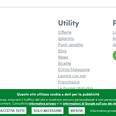
Utility
Offerte
L
Volantini
R
Punti vendita
A
Blog
News
Ricette
DiVita Magazine
(si apre in una 
Lavora con noi
N UNA NUOVA FINESTRA)
Franchising
(si apre in 
Le buone abitudini
Questo sito utilizza cookie e dati per la pubblicità
ienza, misurare il traffico del sito e mostrare annunci personalizzati e non personal
cettare. Consulta la
informativa privacy
e le
informazioni di Google sull'uso dei da
ontatti
Privacy
Accessibilità
Gestisci cookie
Area
ACCETTA TUTTI
SOLO NECESSARI
RIFIUTA
Informativa priva