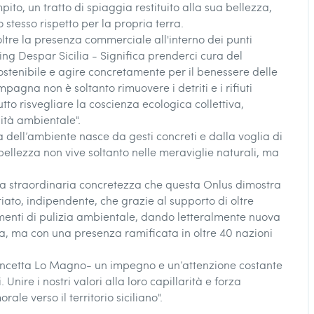
ito, un tratto di spiaggia restituito alla sua bellezza,
stesso rispetto per la propria terra.
n oltre la presenza commerciale all'interno dei punti
g Despar Sicilia - Significa prenderci cura del
tenibile e agire concretamente per il benessere delle
pagna non è soltanto rimuovere i detriti e i rifiuti
to risvegliare la coscienza ecologica collettiva,
ità ambientale".
 dell’ambiente nasce da gesti concreti e dalla voglia di
 bellezza non vive soltanto nelle meraviglie naturali, ma
ella straordinaria concretezza che questa Onlus dimostra
iato, indipendente, che grazie al supporto di oltre
menti di pulizia ambientale, dando letteralmente nuova
talia, ma con una presenza ramificata in oltre 40 nazioni
oncetta Lo Magno- un impegno e un’attenzione costante
ire i nostri valori alla loro capillarità e forza
e verso il territorio siciliano".