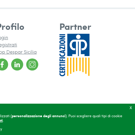
Profilo
Partner
ogin
egistrati
pp Despar Sicilia
nuova finestra)
una nuova finestra)
x
izzati (
personalizzazione degli annunci
). Puoi scegliere quali tipi di cookie
ti
.
(si apre in una nuova finestra)
(si apre in una nuova finestra)
 riservata
Credits
(si apre in una nuova finestra)
cy