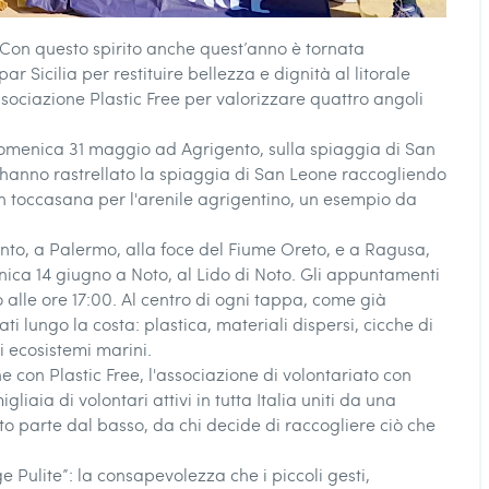
. Con questo spirito anche quest’anno è tornata
 Sicilia per restituire bellezza e dignità al litorale
ssociazione Plastic Free per valorizzare quattro angoli
menica 31 maggio ad Agrigento, sulla spiaggia di San
e hanno rastrellato la spiaggia di San Leone raccogliendo
. Un toccasana per l'arenile agrigentino, un esempio da
o, a Palermo, alla foce del Fiume Oreto, e a Ragusa,
ica 14 giugno a Noto, al Lido di Noto. Gli appuntamenti
o alle ore 17:00. Al centro di ogni tappa, come già
i lungo la costa: plastica, materiali dispersi, cicche di
i ecosistemi marini.
ne con Plastic Free, l'associazione di volontariato con
gliaia di volontari attivi in tutta Italia uniti da una
o parte dal basso, da chi decide di raccogliere ciò che
e Pulite”: la consapevolezza che i piccoli gesti,