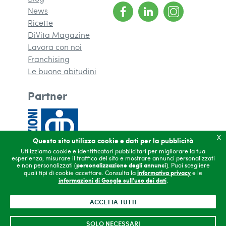
News
Ricette
DiVita Magazine
(si apre in una nuova finestra)
Lavora con noi
Franchising
(si apre in una nuova finestra)
Le buone abitudini
Partner
x
Questo sito utilizza cookie e dati per la pubblicità
Utilizziamo cookie e identificatori pubblicitari per migliorare la tua
esperienza, misurare il traffico del sito e mostrare annunci personalizzati
e non personalizzati (
personalizzazione degli annunci
). Puoi scegliere
quali tipi di cookie accettare. Consulta la
informativa privacy
e le
informazioni di Google sull'uso dei dati
.
Copyright 2026
Contatti
ACCETTA TUTTI
Privacy
Accessibilità
SOLO NECESSARI