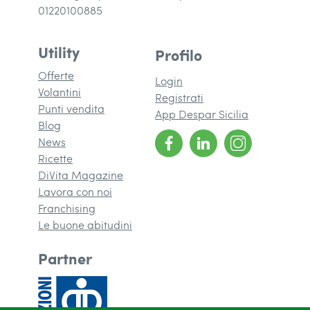
01220100885
Utility
Profilo
Offerte
Login
Volantini
Registrati
Punti vendita
App Despar Sicilia
Blog
News
Ricette
DiVita Magazine
(si apre in una nuova finestra)
Lavora con noi
Franchising
(si apre in una nuova finestra)
Le buone abitudini
Partner