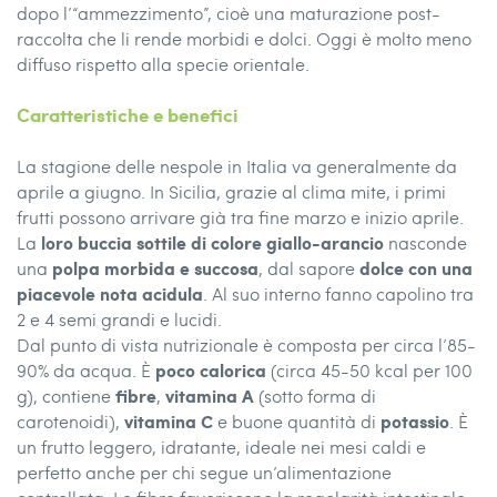
dopo l’“ammezzimento”, cioè una maturazione post-
raccolta che li rende morbidi e dolci. Oggi è molto meno
diffuso rispetto alla specie orientale.
Caratteristiche e benefici
La stagione delle nespole in Italia va generalmente da
aprile a giugno. In Sicilia, grazie al clima mite, i primi
frutti possono arrivare già tra fine marzo e inizio aprile.
loro
buccia sottile di colore giallo-arancio
La
nasconde
polpa morbida e succosa
dolce con una
una
, dal sapore
piacevole nota acidula
. Al suo interno fanno capolino tra
2 e 4 semi grandi e lucidi.
Dal punto di vista nutrizionale è composta per circa l’85-
poco calorica
90% da acqua. È
(circa 45-50 kcal per 100
fibre
vitamina A
g), contiene
,
(sotto forma di
vitamina C
potassio
carotenoidi),
e buone quantità di
. È
un frutto leggero, idratante, ideale nei mesi caldi e
perfetto anche per chi segue un’alimentazione