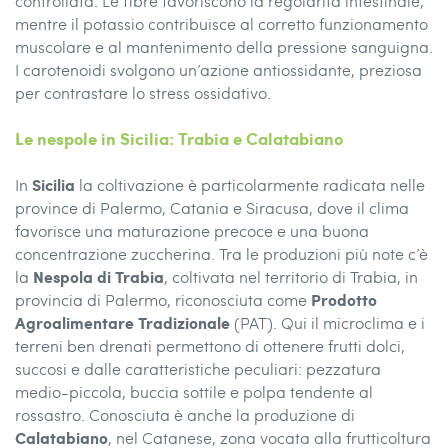
controllata. Le fibre favoriscono la regolarità intestinale,
mentre il potassio contribuisce al corretto funzionamento
muscolare e al mantenimento della pressione sanguigna.
I carotenoidi svolgono un’azione antiossidante, preziosa
per contrastare lo stress ossidativo.
Le nespole in Sicilia: Trabia e Calatabiano
Sicilia
In
la coltivazione è particolarmente radicata nelle
province di Palermo, Catania e Siracusa, dove il clima
favorisce una maturazione precoce e una buona
concentrazione zuccherina. Tra le produzioni più note c’è
Nespola di Trabia
la
, coltivata nel territorio di Trabia, in
Prodotto
provincia di Palermo, riconosciuta come
Agroalimentare Tradizionale
(PAT). Qui il microclima e i
terreni ben drenati permettono di ottenere frutti dolci,
succosi e dalle caratteristiche peculiari: pezzatura
medio-piccola, buccia sottile e polpa tendente al
rossastro. Conosciuta è anche la produzione di
Calatabiano
, nel Catanese, zona vocata alla frutticoltura