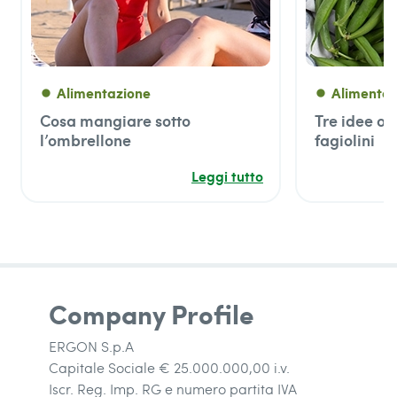
Alimentazione
Alimentaz
fiber_manual_record
fiber_manual_record
Cosa mangiare sotto
Tre idee ori
l’ombrellone
fagiolini
Leggi tutto
Company Profile
ERGON S.p.A
Capitale Sociale € 25.000.000,00 i.v.
Iscr. Reg. Imp. RG e numero partita IVA