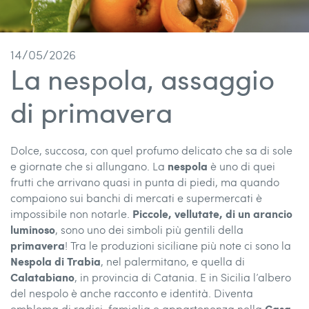
14/05/2026
La nespola, assaggio
di primavera
Dolce, succosa, con quel profumo delicato che sa di sole
nespola
e giornate che si allungano. La
è uno di quei
frutti che arrivano quasi in punta di piedi, ma quando
compaiono sui banchi di mercati e supermercati è
Piccole, vellutate, di un arancio
impossibile non notarle.
luminoso
, sono uno dei simboli più gentili della
primavera
! Tra le produzioni siciliane più note ci sono la
Nespola di Trabia
, nel palermitano, e quella di
Calatabiano
, in provincia di Catania. E in Sicilia l’albero
del nespolo è anche racconto e identità. Diventa
Casa
emblema di radici, famiglia e appartenenza nella